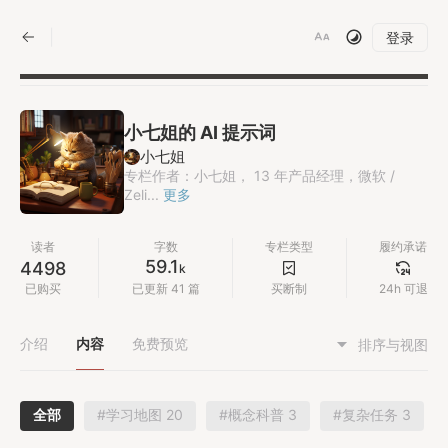
|
登录
小七姐的 AI 提示词
小七姐
专栏作者：小七姐， 13 年产品经理，微软 /
Zeli...
更多
读者
字数
专栏类型
履约承诺
59.1
4498
k
已购买
已更新 41 篇
买断制
24h 可退
介绍
内容
免费预览
排序与视图
全部
#学习地图 20
#概念科普 3
#复杂任务 3