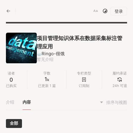
|
登录
项目管理知识体系在数据采集标注管
理应用
Ringo-很饿
暂无介绍
读者
字数
专栏类型
履约承诺
1
0
k
已购买
已更新 1 篇
订阅制
24h 可退
介绍
内容
排序与视图
全部