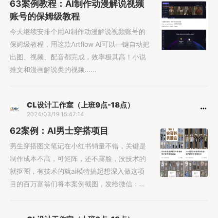
63案例教程：AI制作动漫解说视频
账号的保姆级教程
今天继续安排个用AI制作动漫解说视频账号的
保姆级教程，用这款Artflow AI可以一键自动把
出图、视频、配音都完成，效率极其高！小说
推文和漫画解说类的视频......
CL设计工作室（上班9点-18点）
2024/03/19 15:47:14
62案例：AI男士穿搭项目
男生穿搭图文笔记在小红书销量不错，关键是
制作成本不高，可矩阵，还不露脸，没技术的
就抠图，有技术的就ai模特搞起想深入做这项
目的百万富翁们将本案例截图，发给微信：
CTsheji995......