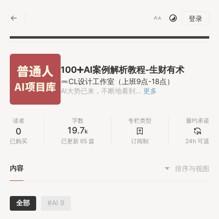
|
登录
100➕AI案例解析教程-生财有术
CL设计工作室（上班9点-18点）
AI大势已来，不断地看到...
更多
读者
字数
专栏类型
履约承诺
19.7
0
k
已购买
已更新 65 篇
订阅制
24h 可退
内容
排序与视图
全部
#AI 9