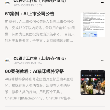
CL设计工作室（上班9点-18点）
2024/03/19 15:46:27
61案例：AI上市公司公告
61案例：AI上市公司公告用AI处理上市公司公
告，变成150字以内简讯，争取用户能10s内看
懂，从而为信息面投资做出决策参考。 目前只
针对美股投资者，全英文，后期或拓展到期
货、加密等领域丰富产品......
CL设计工作室（上班9点-18点）
2024/03/19 15:45:57
60案例教程：AI猫咪模特穿搭
AI猫咪模特穿搭账号这些图片全部是由AI生成
的。猫咪穿着人类的衣服。出现在人类的场
景。做着人类的行为。用到两个工具，
ChatGPT和Madejohnny。ChatGPT写指令和
文案......