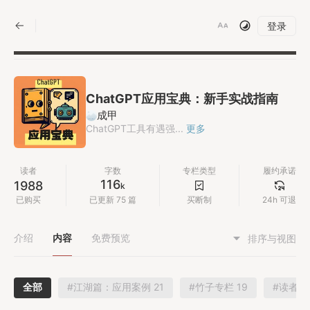
|
登录
ChatGPT应用宝典：新手实战指南
成甲
ChatGPT工具有遇强...
更多
读者
字数
专栏类型
履约承诺
116
1988
k
已购买
已更新 75 篇
买断制
24h 可退
介绍
内容
免费预览
排序与视图
全部
#江湖篇：应用案例 21
#竹子专栏 19
#读者投稿