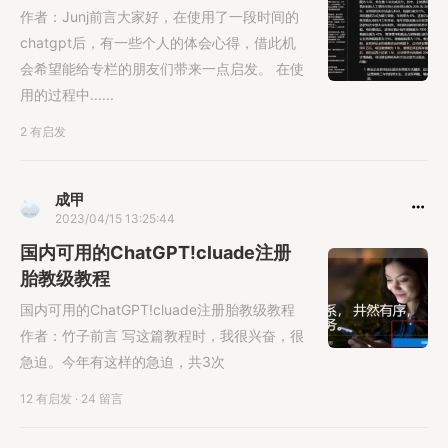
作者：Junj前言大家好，在使用了一段时间的
chatgpt后，有一些个人的体会心得，借此机
会希望能给专栏的朋友们带来一点启发。 在使
用的过程中......
2 有启发
成甲
2023/04/15 13:25:44
国内可用的ChatGPT!cluade注册
胎教级教程
国内可用的ChatGPT!cluade注册胎教级教程
作者：竹子前言 写这篇教程时，我很兴奋，很
急迫。今年有这样的急迫，共3次
12 有启发
·
24 留言