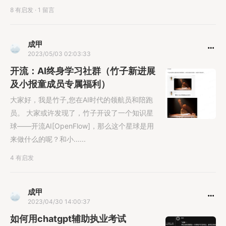
8 有启发
·
1 留言
成甲
2023/05/03 02:03:33
开流：AI终身学习社群（竹子新进展
及小报童成员专属福利）
大家好，我是竹子,您在AI时代的领航员和陪跑
员。 大家或许发现了，竹子开设了一个知识星
球——开流AI[OpenFlow]，那么这个星球是用
来做什么的呢？和小......
4 有启发
成甲
2023/04/30 14:00:37
如何用chatgpt辅助执业考试