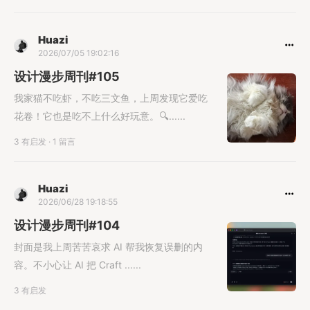
馈模块，应该强调用户的反馈文案，为什么还
用这么虚假的 AI 图？在我今晚整理周刊的时
候，发现线上已经优化了，快去原链接看看他
Huazi
2026/07/05 19:02:16
们优化的咋样。Linea
设计漫步周刊#105
我家猫不吃虾，不吃三文鱼，上周发现它爱吃
花卷！它也是吃不上什么好玩意。🔍......
3 有启发
·
1 留言
Huazi
2026/06/28 19:18:55
设计漫步周刊#104
封面是我上周苦苦哀求 AI 帮我恢复误删的内
容。不小心让 AI 把 Craft ......
3 有启发