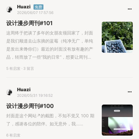
Huazi
免费
2026/06/07 17:57:56
设计漫步周刊#101
这周终于把谈了多年的女朋友领回家了，封面
是我们顺道去山东摘的蓝莓（纯净无广，单纯
是发出来馋你们）最近的封面没有放有趣的产
品，转而放了一些“我的日常”，想要让周刊
更“活人感”一点，如果不喜欢，可以在评论区
5 有启发
·
3 留言
骂我（我不一定会改🔍 发现手绘招牌推荐一下
这个博主，他的视频内容是记录在菜市场帮摊
主画招牌，他的作品并不“高端”，但能与菜场
Huazi
2026/05/31 19:16:52
的环境融合，最普通的招牌更能展现设计功
力。不可点击动画↗︎提升用户体验的
设计漫步周刊#100
封面是这个网站↗︎的截图，不知不觉又 100 期
了，感谢各位的陪伴。如无意外，我......
6 有启发