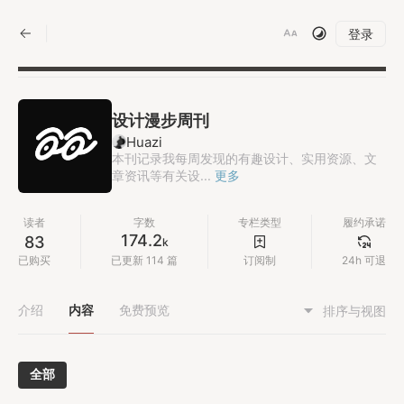
|
登录
设计漫步周刊
Huazi
本刊记录我每周发现的有趣设计、实用资源、文
章资讯等有关设...
更多
读者
字数
专栏类型
履约承诺
174.2
83
k
已购买
已更新 114 篇
订阅制
24h 可退
介绍
内容
免费预览
排序与视图
全部