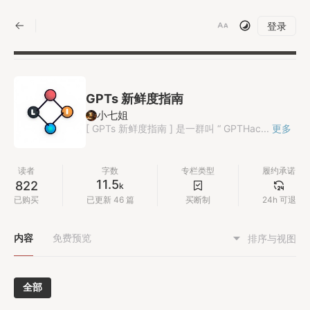
|
登录
GPTs 新鲜度指南
小七姐
[ GPTs 新鲜度指南 ] 是一群叫 “ GPTHac...
更多
读者
字数
专栏类型
履约承诺
11.5
822
k
已购买
已更新 46 篇
买断制
24h 可退
内容
免费预览
排序与视图
全部