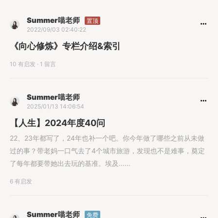
Summer喵老师
置顶
2022/09/03 02:40:22
《向心修炼》专栏介绍&索引
10 有启发
·
1 留言
Summer喵老师
2025/01/13 14:06:54
【人生】2024年度40问
22、23年都写了，24年也补一个吧。你今年做了哪些之前从未做
过的事？带老妈一口气去了4个城市旅游，发现也不是难事，奠定
了每年都要带她出去玩的基准。埃及......
6 有启发
Summer喵老师
免费