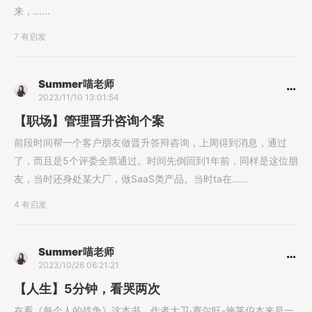
来，......
7 有启发
Summer喵老师
2023/11/10 13:01:54
【职场】管理晋升咨询个案
前段时间帮一个客户朋友做晋升答辩咨询，上周得到消息，通过
了，而且是5个评委全票通过。时间先倒回到1年前，同样是这位朋
友，当时还身处某大厂，做SaaS类产品。当时ta在......
4 有启发
Summer喵老师
2023/10/26 06:21:21
【人生】5分钟，看哭两次
在看《每个人的战争》这本书，作者大卫·赛尔旺-施莱伯本来是一