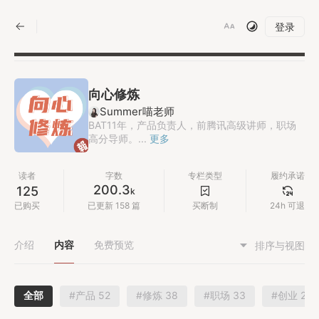
|
登录
向心修炼
Summer喵老师
BAT11年，产品负责人，前腾讯高级讲师，职场
高分导师。...
更多
读者
字数
专栏类型
履约承诺
200.3
125
k
已购买
已更新 158 篇
买断制
24h 可退
介绍
内容
免费预览
排序与视图
全部
#产品 52
#修炼 38
#职场 33
#创业 21