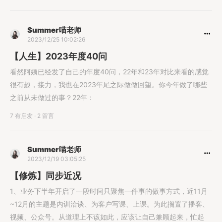
Summer喵老师
2023/12/25 10:02:26
【人生】2023年度40问
看然阿姨已经发了自己的年度40问，22年和23年对比来看的感觉
很有趣，接力，我也在2023年尾之际做做回望。你今年做了哪些
之前从未做过的事？22年：
7 有启发
·
2 留言
Summer喵老师
2023/12/19 03:05:25
【修炼】同步近况
1、业务下半年开启了一段时间只聚焦一件事的做事方式，近11月
~12月的主题是内训洽谈、为客户写课、上课。为此搁置了播客、
视频、公众号。从道理上不该如此，应该让自己兼顾起来，忙起