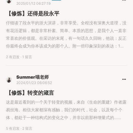
2025/01/12 06:27:19
【修炼】还得是段永平
仔细读了段永平的浙大演讲，非常享受。全程没有深奥大道理，没
有花活逻辑，都是非常朴素、简单、本质的思想，是我个人一直非
常喜欢的价值观。在采访的末尾，有一句话久久回响，他说：反正
你最终会成为你本该成为的那个人。附一些印象深刻的表达：1、
三条重点：一，做对的事，把事作对。当你发现错了，及时改。
2 有启发
·
1 留言
二，胸无“大”志脚踏实地的做事，而不是好大喜功、急功近利。
三，做一个正直的人。2、如何看待AI带来的变化，如何应
Summer喵老师
2024/01/23 06:06:52
【修炼】转变的箴言
这是最近看到的一个关于转变的视频，来自《生命的重建》作者露
易丝海。相信大家都深有感触，我们的时代，社会，以及每个个
体，都处于一种结构式的变化之中，并非以前那种增量式的......
5 有启发
·
2 留言