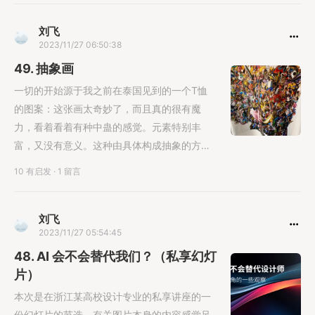
刘飞
2023/11/27 06:50:38
49. 抽象画
一切的开始源于我之前在泰国见到的一个T恤
的图案：这张画太奇妙了，而且真的很有魔
力，看着看着有种中蛊的感觉。元素特别丰
富，又没有意义。这种由具体构成抽象的方式
特别神奇。就想着一定要用......
10 有启发
·
1 留言
刘飞
2023/11/27 05:54:45
48. AI 会不会替代我们？（私享幻灯
片）
本次是在浙江某高校设计专业的私享讲座的一
份幻灯片的节选。有关图片本身的内容感觉足