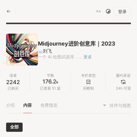
|
登录
Midjourney进阶创意库｜2023
刘飞
一个 AI 绘图武器库，...
更多
读者
字数
专栏类型
履约承诺
176.2
2242
k
已购买
已更新 51 篇
买断制
24h 可退
介绍
内容
免费预览
排序与视图
全部