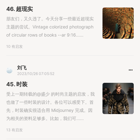
46. 超现实
朋友们，又久违了。今天分享一些最近超现实
主题的尝试。Vintage colorized photograph
of circular rows of books --ar 9:16......
10 有启发
刘飞
2023/10/26 07:05:52
45. 时装
受上一期转载的@盛少 的时尚主题的启发，我
也做了一些时装的设计。各位可以感受下。首
先，时装确实很适合用 Midjourney 完成。因
为相关的资料足够多。比如，我们可......
13 有启发