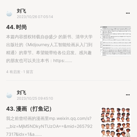
刘飞
2023/10/26 07:05:14
44. 时尚
本篇内容授权转载自@盛少 的新书、清华大学
出版社的《Midjourney人工智能绘画从入门到
精通》的章节。希望能带给各位启发。感兴趣
的朋友也可以关注本书：https:......
4 有启发
·
1 留言
刘飞
2023/10/25 09:45:10
43. 漫画（打鱼记）
我之前曾经画的漫画里mp.weixin.qq.com/s?
__biz=MjM5NDkyNTUzOA==&mid=265792
7317&idx=1&a......