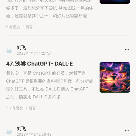
够多了，最后想分享下尝试 AI 绘图这一年的体
会，这篇就是其中之一。幻灯片比较容易理
解，就直接放图了......
9 有启发
·
1 留言
刘飞
2023/11/17 14:27:57
47. 浅尝 ChatGPT- DALL·E
我其实一直是 ChatGPT 的会员，对我而言，
ChatGPT 是很重要的资料整理和做一些分析处
理的好工具。不过在 DALL·E 接入 ChatGPT
之前，确实用 DALL·E 并不多。
33 有启发
·
2 留言
刘飞
2023/11/15 12:56:43