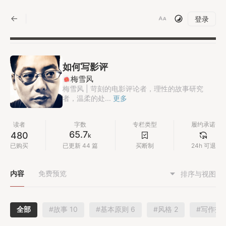
|
登录
如何写影评
梅雪风
梅雪风 | 苛刻的电影评论者，理性的故事研究
者，温柔的处...
更多
读者
字数
专栏类型
履约承诺
65.7
480
k
已购买
已更新 44 篇
买断制
24h 可退
内容
免费预览
排序与视图
全部
#故事 10
#基本原则 6
#风格 2
#写作技巧