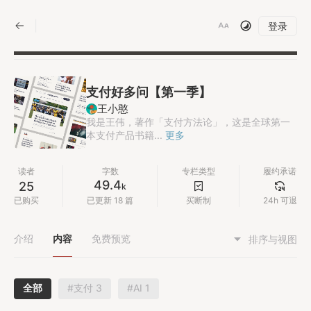
|
登录
支付好多问【第一季】
王小憨
我是王伟，著作「支付方法论」，这是全球第一
本支付产品书籍...
更多
读者
字数
专栏类型
履约承诺
49.4
25
k
已购买
已更新 18 篇
买断制
24h 可退
介绍
内容
免费预览
排序与视图
全部
#支付 3
#AI 1