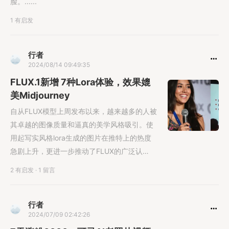
脸。......
1 有启发
行者
2024/08/14 09:49:35
FLUX.1新增 7种Lora体验，效果媲
美Midjourney
自从FLUX模型上周发布以来，越来越多的人被
其卓越的图像质量和逼真的美学风格吸引。使
用起写实风格lora生成的图片在推特上的热度
急剧上升，更进一步推动了FLUX的广泛认
知。......
2 有启发
·
1 留言
行者
2024/07/09 02:42:26