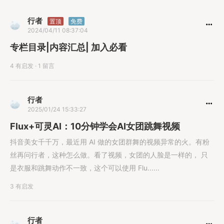
行者
置顶
免费
2024/04/11 08:37:04
专栏目录|内容汇总| 加入必看
4 有启发
·
1 留言
行者
2025/01/24 15:33:27
Flux+可灵AI：10分钟学会AI女团跳舞视频
抖音美女千千万，最近用 AI 做的女团群舞的视频异常的火。有粉
丝再问行者，这种怎么做。看了视频，女团的人脸是一样的， 只
是衣服和跳舞动作不一致，这个可以使用 Flu......
3 有启发
行者