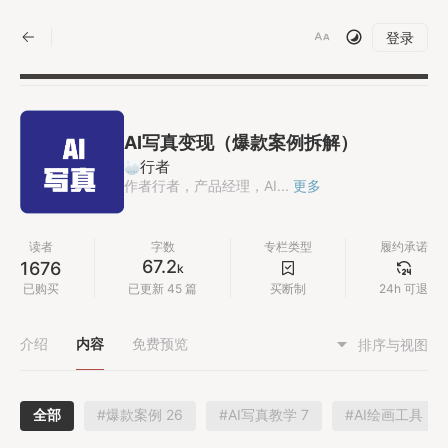
|
登录
AI写真变现（爆款案例拆解）
行者
作者行者，产品经理，AI...
更多
读者
字数
专栏类型
履约承诺
67.2
1676
k
已购买
已更新 45 篇
买断制
24h 可退
介绍
内容
免费预览
排序与视图
全部
#爆款案例 26
#AI写真教学 7
#AI绘画工具 5