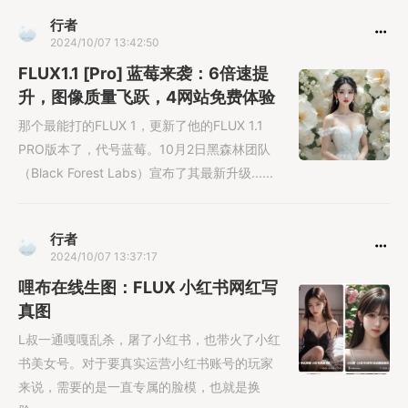
行者
2024/10/07 13:42:50
FLUX1.1 [Pro] 蓝莓来袭：6倍速提
升，图像质量飞跃，4网站免费体验
那个最能打的FLUX 1，更新了他的FLUX 1.1
PRO版本了，代号蓝莓。10月2日黑森林团队
（Black Forest Labs）宣布了其最新升级......
行者
2024/10/07 13:37:17
哩布在线生图：FLUX 小红书网红写
真图
L叔一通嘎嘎乱杀，屠了小红书，也带火了小红
书美女号。对于要真实运营小红书账号的玩家
来说，需要的是一直专属的脸模，也就是换