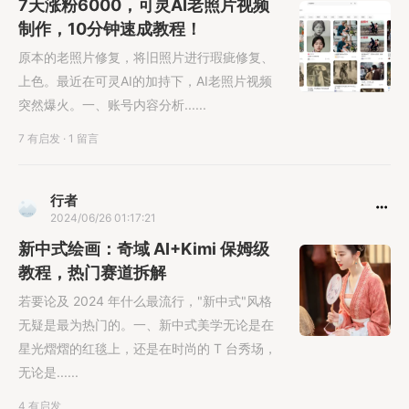
7天涨粉6000，可灵AI老照片视频
制作，10分钟速成教程！
原本的老照片修复，将旧照片进行瑕疵修复、
上色。最近在可灵AI的加持下，AI老照片视频
突然爆火。一、账号内容分析......
7 有启发
·
1 留言
行者
2024/06/26 01:17:21
新中式绘画：奇域 AI+Kimi 保姆级
教程，热门赛道拆解
若要论及 2024 年什么最流行，"新中式"风格
无疑是最为热门的。一、新中式美学无论是在
星光熠熠的红毯上，还是在时尚的 T 台秀场，
无论是......
4 有启发