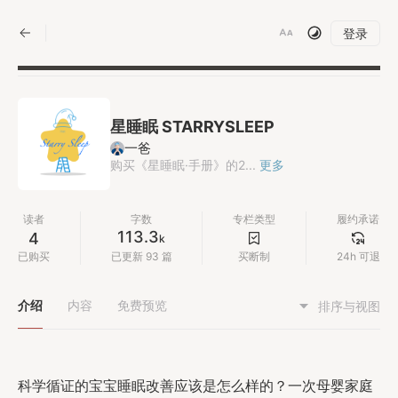
|
登录
星睡眠 STARRYSLEEP
一爸
购买《星睡眠·手册》的2...
更多
读者
字数
专栏类型
履约承诺
113.3
4
k
已购买
已更新 93 篇
买断制
24h 可退
介绍
内容
免费预览
排序与视图
科学循证的宝宝睡眠改善应该是怎么样的？一次母婴家庭