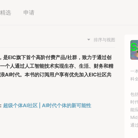
精选
申请
排序与视图
品，是EIC旗下首个高阶付费产品/社群，致力于通过创
一个人通过人工智能技术实现生存、生活、财务和精
一
浪AI时代。本书的订阅用户享有优先加入EIC社区共
科
包括
时
：
超级个体AI社区 | AI时代个体的新可能性
能应
Mi
通
频