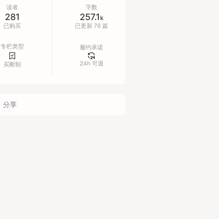
工智能相关的最新讯息，同时各系列都
读者
字数
281
257.1
持续更新中。
k
已购买
已更新 76 篇
阅后即可加入本书付费读者专属的AI社
专栏类型
履约承诺
，时刻洞察AI领域内的最新讯息，与其
24h 可退
路人交流AI使用心得，提出你对AI一
买断制
困惑已久的问题，进行资源置换等。
EIC出品】
分享