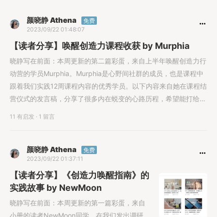
颜晓静 Athena
免费
2023/09/22 01:48:07
【读者分享】唤醒创造力课程收获 by Murphia
晓静写在前面：本周更新的第二篇彩蛋，来自上半年唤醒创造力行
动营的学员Murphia。Murphia是心野间社群的成员，也是课程中
跟着我们实践12周课程内容的优秀学员。以下内容来自她在课程结
营仪式的发言稿，分享了很多内在蜕变的心路历程，希望能打给大
家力量！回顾这12周的变化，勇猛精进这四个字我真的很喜欢。在
11 有启发
·
1 留言
过去的几个月里我的生活发生了很大的转变，断舍离做得彻彻底
底。告别了自己做了十年的工作，离开了生
颜晓静 Athena
免费
2023/09/22 01:37:11
【读者分享】《创造力唤醒指南》的
实践故事 by NewMoon
晓静写在前面：本周更新的第一篇彩蛋，来自
小册的读者NewMoon同学，在我们发出调研