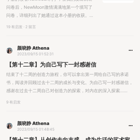
问卷后，NewMoon激情满满地第一个填写了
问卷，详细列出了她通过这本小册的收获。于
是我们邀请她写下了这篇文章，和大家分享她
19 有启发
·
2 留言
的实践故事。相信从她的分享中，你能收获一
些灵感和启发！大家好，我是Newmoon，一
位辞职半年多的创业新人。在过去几年里，我
颜晓静 Athena
2023/09/15 01:52:31
一直在B站更新自己的Vlog，分享日常记录和
生活经验。几年下来，我通
【第十二章】为自己写下一封感谢信
结束了十二周的创造力旅程，你可以拿出第一周给自己写的承诺
书，阅读并回顾过去十二周的成长与变化。为自己写一封感谢信，
感谢在过去十二周自己对创造力的探索，对内在的深入探索......
9 有启发
颜晓静 Athena
2023/09/15 01:48:45
【第十二章】从创作走向丰盛，成为生活的艺术家