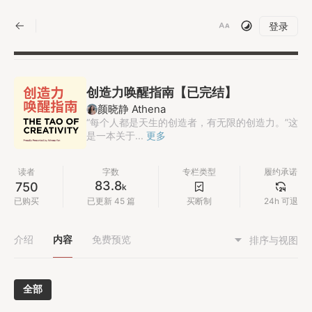
|
登录
创造力唤醒指南【已完结】
颜晓静 Athena
“每个人都是天生的创造者，有无限的创造力。”这
是一本关于...
更多
读者
字数
专栏类型
履约承诺
83.8
750
k
已购买
已更新 45 篇
买断制
24h 可退
介绍
内容
免费预览
排序与视图
全部