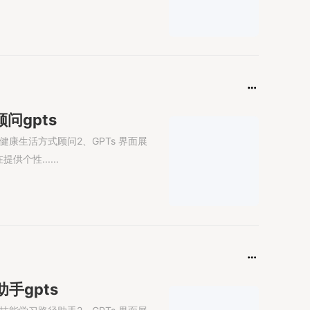
问gpts
健康生活方式顾问2、GPTs 界面展
个性......
手gpts