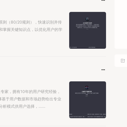
原价
篇
则（80/20规则），快速识别并传
和掌握关键知识点，以优化用户的学
订
料
黄豆
宝
来来
悠然
Su
业
专家，拥有10年的用户研究经验，
够基于用户数据和市场趋势给出专业
模式供用户选择，......