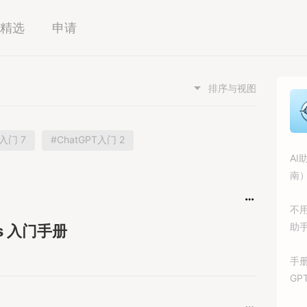
精选
申请
排序与视图
s入门 7
#ChatGPT入门 2
AI
南
不
助
s 入门手册
手
G
践