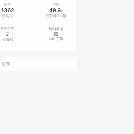
读者
字数
1362
49.9
：199，现价 19.9 元 。承诺更新100
k
已购买
已更新 34 篇
！
专栏类型
履约承诺
阅后带上支付截图，添加微信领取资
24h 可退
：
买断制
奶爸：458114856 （ChatGPT文案
典）
：laiweb3 （AI绘画提示词宝典）
分享
：xiaoxiaohan613 （AI育儿宝典）
nday：cbnsunday（66个chatgpt副
赚钱）