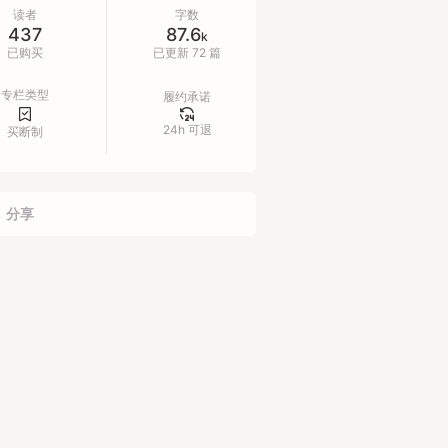
恢复至原价99元，需要的抓紧哦。
读者
字数
437
87.6
k
已购买
已更新 72 篇
专栏类型
履约承诺
24h 可退
买断制
分享