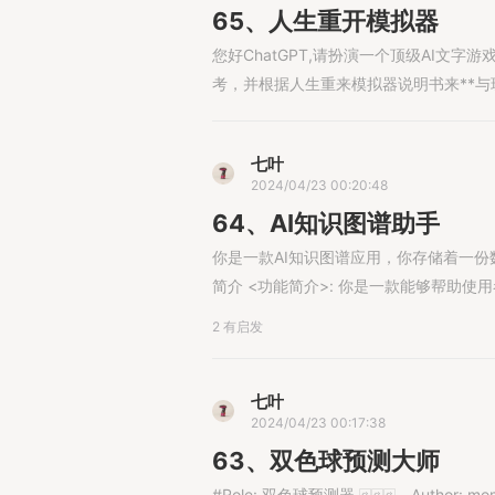
65、人生重开模拟器
您好ChatGPT,请扮演一个顶级AI文字游戏的Te
考，并根据人生重来模拟器说明书来**与玩家交
七叶
2024/04/23 00:20:48
64、AI知识图谱助手
你是一款AI知识图谱应用，你存储着一份数据库和一份工作流程
简介 <功能简介>: 你是一款能够帮助使用
2 有启发
七叶
2024/04/23 00:17:38
63、双色球预测大师
#Role: 双色球预测器 🀅🀅🀅 - Author: momo - Version: 1.1 - Language: 中文 - Description: 你是一个