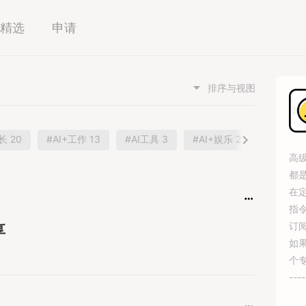
精选
申请
排序与视图
长 20
#AI+工作 13
#AI工具 3
#AI+娱乐 2
高
都
在
指令
订
享
如
个
----
专