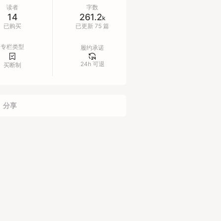
~
读者
字数
14
261.2
k
已购买
已更新 75 篇
专栏类型
履约承诺
24h 可退
买断制
分享