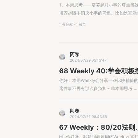
1、本周思考——培养起对小事的尊重感
培养起随手消灭小事的习惯。比如洗完澡弄好
1 有启发
·
1 留言
阿卷
2024/07/29 05:15:47
68 Weekly 40:学
你好！本期Weekly会分享一些比较精
这件事不再有那么多负担～🦋本周思考.....
阿卷
2024/07/22 08:46:58
67 Weekly：80/2
Hi~你好呀。我是阿卷这周的Weekly