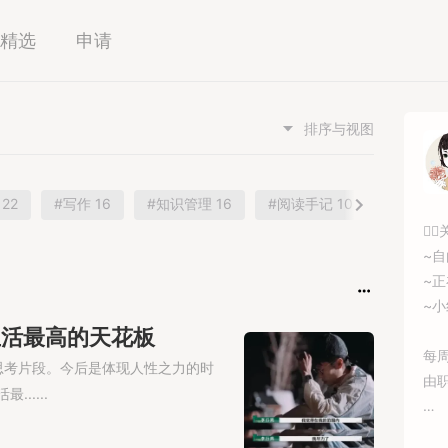
精选
申请
排序与视图
22
#写作 16
#知识管理 16
#阅读手记 10
#更好地生
🧚‍
~自
~
~
才是生活最高的天花板
每
思考片段。今后是体现人性之力的时
由职
.....
详