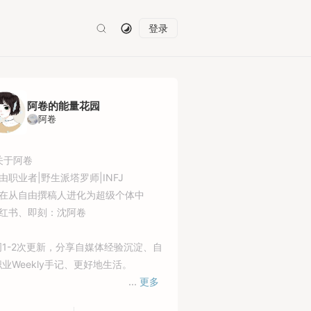
登录
阿卷的能量花园
阿卷
活 6
#慢生活 5
#内在丰盈 3
#高敏感自愈手册 3
♀️关于阿卷
由职业者|野生派塔罗师|INFJ
正在从自由撰稿人进化为超级个体中
小红书、即刻：沈阿卷
周1-2次更新，分享自媒体经验沉淀、自
业Weekly手记、更好地生活。
...
更多
细内容可看专栏介绍，那里有详细使用