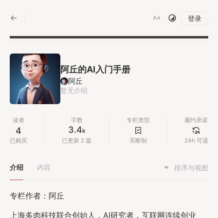
|
登录
阿丘的AI入门手册
阿丘
暂无介绍
读者
字数
专栏类型
履约承诺
3.4
4
k
已购买
已更新 2 篇
买断制
24h 可退
介绍
内容
排序与视图
专栏作者：阿丘
上海多肉科技联合创始人，AI研究者，互联网连续创业