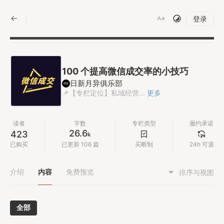
|
登录
100 个提高微信成交率的小技巧
日新月异俱乐部
📌【专栏定位】私域经营...
更多
读者
字数
专栏类型
履约承诺
26.6
423
k
已购买
已更新 106 篇
买断制
24h 可退
介绍
内容
免费预览
排序与视图
全部