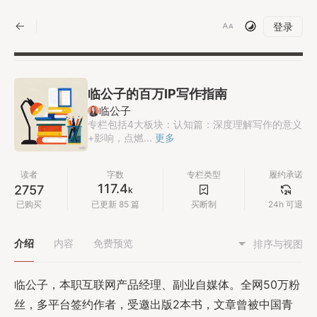
|
登录
临公子的百万IP写作指南
临公子
专栏包括4大板块：认知篇：深度理解写作的意义
+影响，点燃...
更多
读者
字数
专栏类型
履约承诺
117.4
2757
k
已购买
已更新 85 篇
买断制
24h 可退
介绍
内容
免费预览
排序与视图
临公子，本职互联网产品经理、副业自媒体。全网50万粉
丝，多平台签约作者，受邀出版2本书，文章曾被中国青