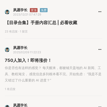
夙愿学长
置顶
免费
2023/12/21 07:47:29
【目录合集】手册内容汇总 | 必看收藏
23 有启发
·
1 留言
夙愿学长
2025/02/09 11:22:23
750人加入！即将涨价！
你是否也有这样的感觉？ 每天醒来，都被铺天盖地的 AI 新闻、工
具、教程淹没， 感觉信息多到根本看不完。开始焦虑： “我是不是
又错过了什么重要的 AI 进度？”
1 有启发
夙愿学长