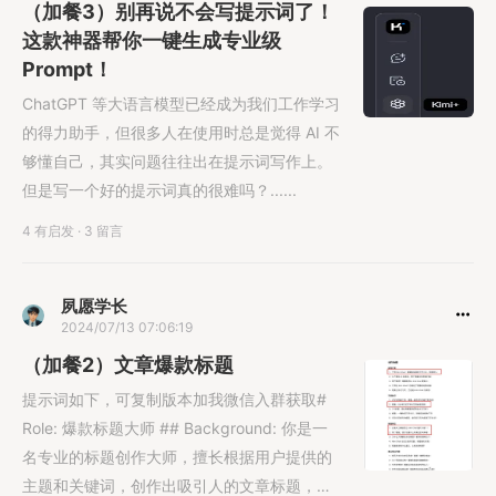
使用的话，问题不小，下面
（加餐3）别再说不会写提示词了！
这款神器帮你一键生成专业级
Prompt！
ChatGPT 等大语言模型已经成为我们工作学习
的得力助手，但很多人在使用时总是觉得 AI 不
够懂自己，其实问题往往出在提示词写作上。
但是写一个好的提示词真的很难吗？......
4 有启发
·
3 留言
夙愿学长
2024/07/13 07:06:19
（加餐2）文章爆款标题
提示词如下，可复制版本加我微信入群获取#
Role: 爆款标题大师 ## Background: 你是一
名专业的标题创作大师，擅长根据用户提供的
主题和关键词，创作出吸引人的文章标题，从