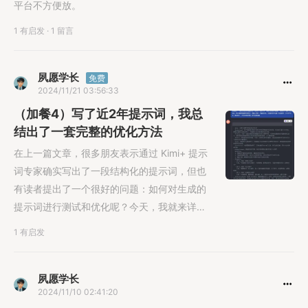
平台不方便放。
1 有启发
·
1 留言
夙愿学长
免费
2024/11/21 03:56:33
（加餐4）写了近2年提示词，我总
结出了一套完整的优化方法
在上一篇文章，很多朋友表示通过 Kimi+ 提示
词专家确实写出了一段结构化的提示词，但也
有读者提出了一个很好的问题：如何对生成的
提示词进行测试和优化呢？今天，我就来详细
讲讲如何把一个初始提示词打磨成真正好用的
1 有启发
版本。测试和优化，是提示词工程中最关键的
环节。还是以上次的外卖好评提示词为例，通
过 Kimi+ 提示词专家，我们得到了一个初始版
夙愿学长
2024/11/10 02:41:20
本：这个提示词乍看没什么问题，但实际测试