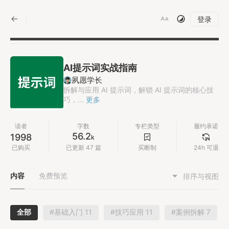
|
登录
AI提示词实战指南
夙愿学长
拆解与应用 AI 提示词，解锁 AI 提示词的核心技
巧，...
更多
读者
字数
专栏类型
履约承诺
56.2
1998
k
已购买
已更新 47 篇
买断制
24h 可退
内容
免费预览
排序与视图
全部
#基础入门 11
#技巧应用 11
#案例拆解 7