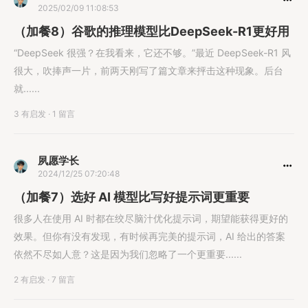
2025/02/09 11:08:53
（加餐8）谷歌的推理模型比DeepSeek-R1更好用
“DeepSeek 很强？在我看来，它还不够。”最近 DeepSeek-R1 风
很大，吹捧声一片，前两天刚写了篇文章来抨击这种现象。后台
就......
3 有启发
·
1 留言
夙愿学长
2024/12/25 07:20:48
（加餐7）选好 AI 模型比写好提示词更重要
很多人在使用 AI 时都在绞尽脑汁优化提示词，期望能获得更好的
效果。但你有没有发现，有时候再完美的提示词，AI 给出的答案
依然不尽如人意？这是因为我们忽略了一个更重要......
2 有启发
·
7 留言