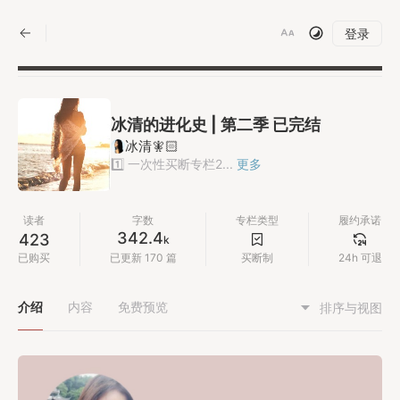
|
登录
冰清的进化史 | 第二季 已完结
冰清🧚🏻
1️⃣ 一次性买断专栏2...
更多
读者
字数
专栏类型
履约承诺
342.4
423
k
已购买
已更新 170 篇
买断制
24h 可退
介绍
内容
免费预览
排序与视图