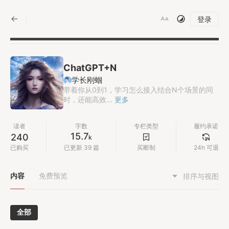
|
登录
ChatGPT+N
学长刚蝈
带着你从0到1，学习怎么接入结合N个场景的同
时，还能高效...
更多
读者
字数
专栏类型
履约承诺
15.7
240
k
已购买
已更新 39 篇
买断制
24h 可退
内容
免费预览
排序与视图
全部