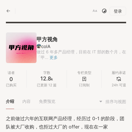
|
登录
甲方视角
colA
做过 6 年多产品经理，目前在 IT 部的数个月，在
「甲...
更多
读者
字数
专栏类型
履约承诺
12.8
0
k
已购买
已更新 12 篇
订阅制
24h 可退
介绍
内容
免费预览
排序与视图
之前做过六年的互联网产品经理，经历过 0-1 的阶段，团
队被大厂收购，也拒过大厂的 offer，现在在一家