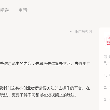
精选
申请
排序与视图
短
到
些信息流中的内容，去思考去借鉴去学习。去收集广
1
2
以及我们这类小创业者所需要关注并去操作的平台。在
玩法，更要了解不同领域在短视频上的玩法。
3