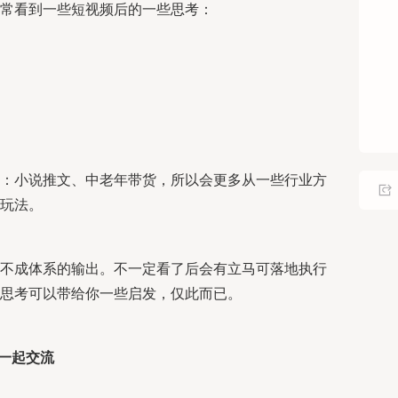
同
常看到一些短视频后的一些思考：
说
行
的
公众
微信
：小说推文、中老年带货，所以会更多从一些行业方
玩法。
不成体系的输出。不一定看了后会有立马可落地执行
思考可以带给你一些启发，仅此而已。
 来一起交流