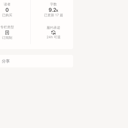
时因为本人也在做一些短视频项目：小
读者
字数
0
9.2
推文、中老年带货，所以会更多从一些
k
已购买
已更新 17 篇
业方面的角度，去思考总结一些短视频
玩法。
专栏类型
履约承诺
号：cpsitem
24h 可退
：baojie_xmg
订阅制
分享