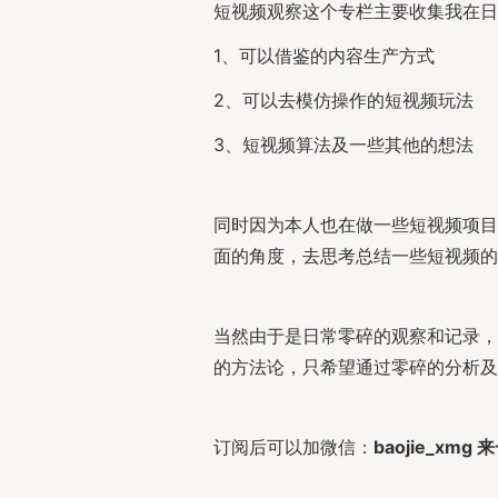
短视频观察这个专栏主要收集我在日
1、可以借鉴的内容生产方式
2、可以去模仿操作的短视频玩法
3、短视频算法及一些其他的想法
同时因为本人也在做一些短视频项目
面的角度，去思考总结一些短视频的
当然由于是日常零碎的观察和记录，
的方法论，只希望通过零碎的分析及
订阅后可以加微信：
baojie_xmg