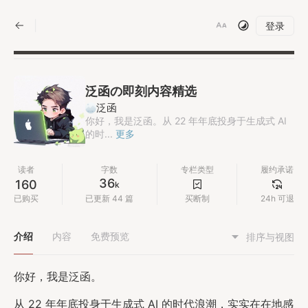
|
登录
泛函の即刻内容精选
泛函
你好，我是泛函。从 22 年年底投身于生成式 AI
的时...
更多
读者
字数
专栏类型
履约承诺
36
160
k
已购买
已更新 44 篇
买断制
24h 可退
介绍
内容
免费预览
排序与视图
你好，我是泛函。
从 22 年年底投身于生成式 AI 的时代浪潮，实实在在地感