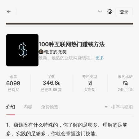
|
登录
100种互联网热门赚钱方法
纯洁的微笑
最新、最热的互联网赚钱项...
更多
读者
字数
专栏类型
履约承诺
346.8
6099
k
已购买
已更新 85 篇
买断制
24h 可退
介绍
内容
免费预览
排序与视图
1、赚钱没有什么特殊的，你了解的足够多、理解的足够
多、实践的足够多，你就会掌握这门技能。