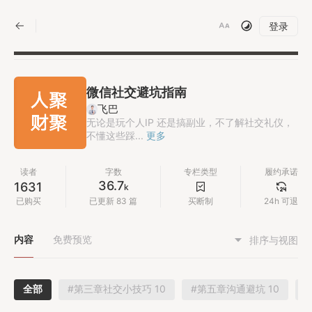
|
登录
微信社交避坑指南
飞巴
无论是玩个人IP 还是搞副业，不了解社交礼仪，
不懂这些踩...
更多
读者
字数
专栏类型
履约承诺
36.7
1631
k
已购买
已更新 83 篇
买断制
24h 可退
内容
免费预览
排序与视图
全部
#第三章社交小技巧 10
#第五章沟通避坑 10