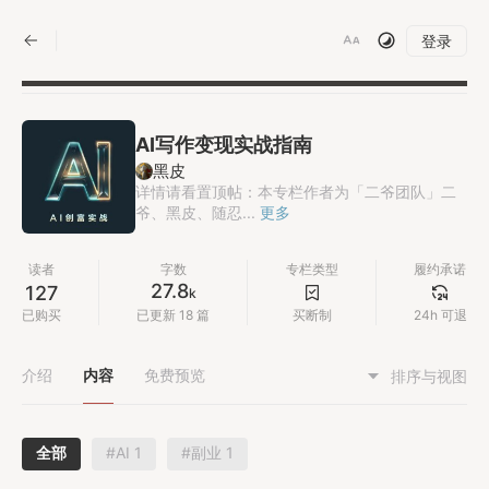
|
登录
AI写作变现实战指南
黑皮
详情请看置顶帖：本专栏作者为「二爷团队」二
爷、黑皮、随忍...
更多
读者
字数
专栏类型
履约承诺
27.8
127
k
已购买
已更新 18 篇
买断制
24h 可退
介绍
内容
免费预览
排序与视图
全部
#AI 1
#副业 1