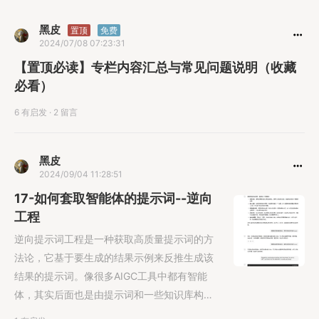
黑皮
置顶
免费
2024/07/08 07:23:31
【置顶必读】专栏内容汇总与常见问题说明（收藏
必看）
6 有启发
·
2 留言
黑皮
2024/09/04 11:28:51
17-如何套取智能体的提示词--逆向
工程
逆向提示词工程是一种获取高质量提示词的方
法论，它基于要生成的结果示例来反推生成该
结果的提示词。像很多AIGC工具中都有智能
体，其实后面也是由提示词和一些知识库构成
的<......