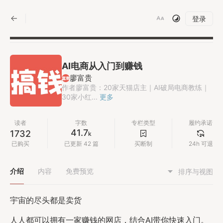
|
登录
AI电商从入门到赚钱
廖富贵
作者廖富贵：20家天猫店主｜AI破局电商教练｜
30家小红...
更多
读者
字数
专栏类型
履约承诺
41.7
1732
k
已购买
已更新 42 篇
买断制
24h 可退
介绍
内容
免费预览
排序与视图
宇宙的尽头都是卖货
人人都可以拥有一家赚钱的网店，结合AI带你快速入门。