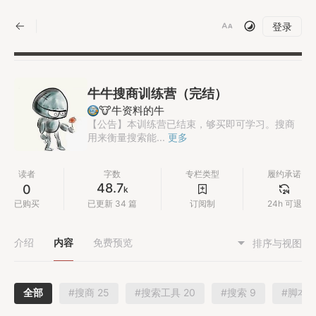
|
登录
牛牛搜商训练营（完结）
🐮牛资料的牛
【公告】本训练营已结束，够买即可学习。搜商
用来衡量搜索能...
更多
读者
字数
专栏类型
履约承诺
48.7
0
k
已购买
已更新 34 篇
订阅制
24h 可退
介绍
内容
免费预览
排序与视图
全部
#搜商 25
#搜索工具 20
#搜索 9
#脚本 