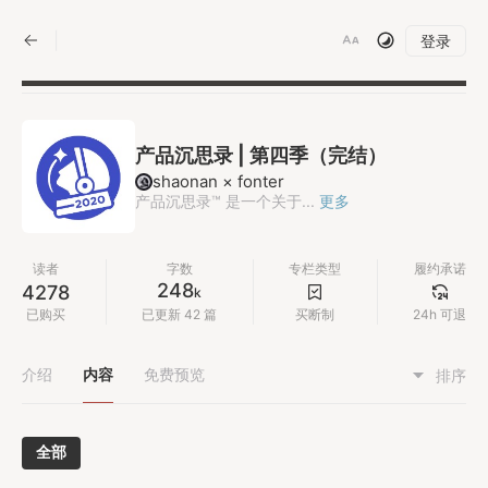
|
登录
产品沉思录 | 第四季（完结）
shaonan × fonter
产品沉思录™ 是一个关于...
更多
读者
字数
专栏类型
履约承诺
248
4278
k
已购买
已更新 42 篇
买断制
24h 可退
介绍
内容
免费预览
排序
全部