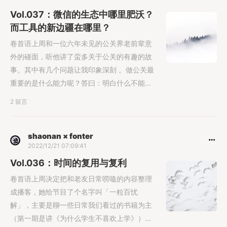
Vol.037：微信的生态中哪里肥沃？
而工具的新边疆在哪里？
卷首语上周和一位六年未见的公关界老前辈意
外的碰面，听他讲了蛮多关于公关的有趣的故
事。其中有几个问题让我印象深刻 。做公关最
重要的是什么能力呢？答曰：明白什么不能做
的能......
2 留言
shaonan × fonter
2022/12/21 07:09:41
Vol.036：时间的复用与复利
卷首语上周决定把和老友日常唠嗑的内容整理
成播客，她给节目了个名字叫「一粒百忧
解」，主要是聊一些日常我们看过的书籍为主
（第一期是讲《为什么学生不喜欢上学》）注