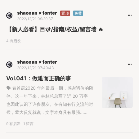
shaonan × fonter
置顶
免费
2022/12/21 09:29:37
【新人必看】目录/指南/权益/留言墙 🔥
4 有启发
shaonan × fonter
2022/12/21 07:40:43
Vol.041：做难而正确的事
🗣️ 卷首语2020 年的最后一期，感谢诸位的陪
伴。这一年下来，林林总总写了近 20 万字，
也因此认识了许多朋友。在有知有行交流的时
候，孟大反复就说，文字本身具有最强......
9 有启发
·
1 留言