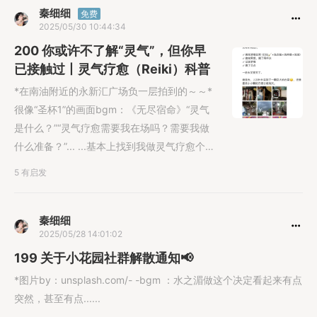
秦细细
免费
2025/05/30 10:44:34
200 你或许不了解“灵气”，但你早
已接触过丨灵气疗愈（Reiki）科普
*在南油附近的永新汇广场负一层拍到的～～*
很像“圣杯1”的画面bgm：《无尽宿命》“灵气
是什么？”“灵气疗愈需要我在场吗？需要我做
什么准备？”... ...基本上找到我做灵气疗愈个案
的用户朋友，都会发出以上这些疑问。这也是
5 有启发
很常态的思考逻辑，因为“灵气”在他们的认知
中，是神秘的、遥远的事物，仿佛日常从未接
触过，只有在找到我（或其他灵气疗愈师）体
秦细细
2025/05/28 14:01:02
验这项服务时，才会久违的、近距离感受到。
所以，我的科普里
199 关于小花园社群解散通知📢
*图片by：unsplash.com/- -bgm ：水之湄做这个决定看起来有点
突然，甚至有点......