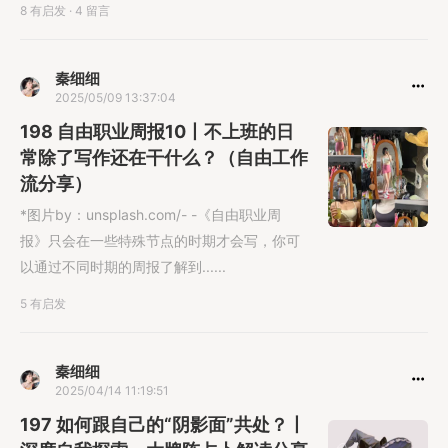
8 有启发
·
4 留言
秦细细
2025/05/09 13:37:04
198 自由职业周报10丨不上班的日
常除了写作还在干什么？（自由工作
流分享）
*图片by：unsplash.com/- -《自由职业周
报》只会在一些特殊节点的时期才会写，你可
以通过不同时期的周报了解到......
5 有启发
秦细细
2025/04/14 11:19:51
197 如何跟自己的“阴影面”共处？丨