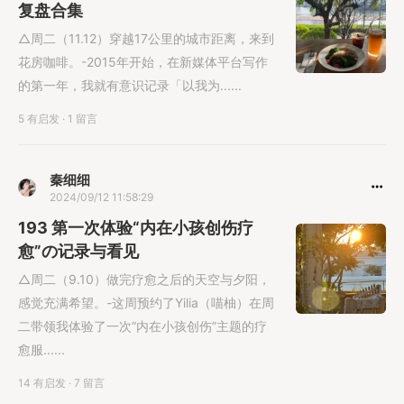
复盘合集
△周二（11.12）穿越17公里的城市距离，来到
花房咖啡。-2015年开始，在新媒体平台写作
的第一年，我就有意识记录「以我为......
5 有启发
·
1 留言
秦细细
2024/09/12 11:58:29
193 第一次体验“内在小孩创伤疗
愈”の记录与看见
△周二（9.10）做完疗愈之后的天空与夕阳，
感觉充满希望。-这周预约了Yilia（喵柚）在周
二带领我体验了一次“内在小孩创伤”主题的疗
愈服......
14 有启发
·
7 留言