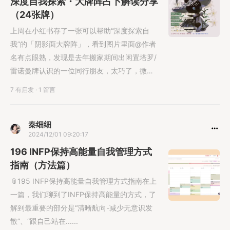
深度自我探索・大牌阵占卜解读分享
（24张牌）
上周在小红书存了一张可以帮助“深度探索自
我”的「阴影面大牌阵」，看到图片里面@作者
名有点眼熟，发现是去年搬家期间出闲置塔罗/
雷诺曼牌认识的一位同行朋友，太巧了，微信
跟......
7 有启发
·
1 留言
秦细细
2024/12/01 09:20:17
196 INFP保持高能量自我管理方式
指南（方法篇）
📎195 INFP保持高能量自我管理方式指南在上
一篇，我们聊到了INFP保持高能量的方式，了
解到最重要的部分是“清晰航向-减少无意识发
散”、“跟自己站在......