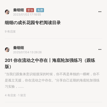
秦细细
置顶
免费
2023/01/02 17:16:55
细细の成长花园专栏阅读目录
9 有启发
秦细细
2025/07/04 13:26:26
201 你在流动之中存在丨海底轮加强练习（跟练
版）
“当我们跟集体意识链接深的时候，你不再是单独的一棵树，你不
是孤立无援，你在流动之中存在。”分享自己近期的海底轮加强练
习实验，......
4 有启发
·
1 留言