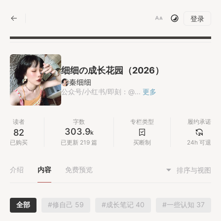
|
登录
细细の成长花园（2026）
秦细细
公众号/小红书/即刻：@...
更多
读者
字数
专栏类型
履约承诺
303.9
82
k
已购买
已更新 219 篇
买断制
24h 可退
介绍
内容
免费预览
排序与视图
全部
#修自己 59
#成长笔记 40
#一些认知 37