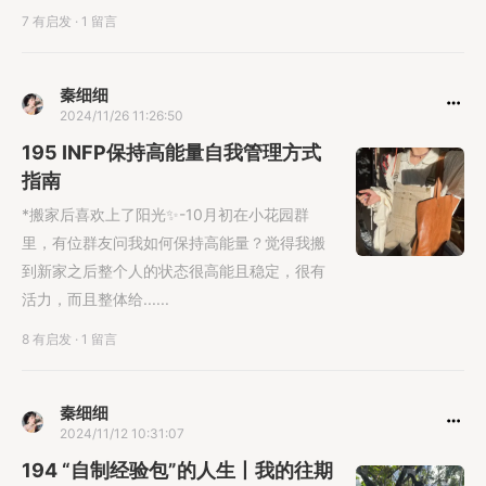
7 有启发
·
1 留言
秦细细
2024/11/26 11:26:50
195 INFP保持高能量自我管理方式
指南
*搬家后喜欢上了阳光✨-10月初在小花园群
里，有位群友问我如何保持高能量？觉得我搬
到新家之后整个人的状态很高能且稳定，很有
活力，而且整体给......
8 有启发
·
1 留言
秦细细
2024/11/12 10:31:07
194 “自制经验包”的人生丨我的往期