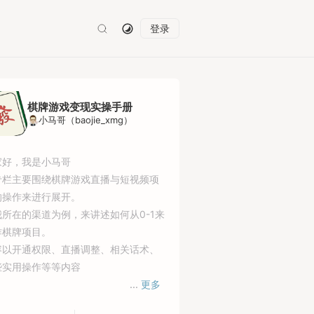
登录
棋牌游戏变现实操手册
小马哥（baojie_xmg）
家好，我是小马哥
专栏主要围绕棋牌游戏直播与短视频项
的操作来进行展开。
我所在的渠道为例，来讲述如何从0-1来
作棋牌项目。
容以开通权限、直播调整、相关话术、
些实用操作等等内容
...
更多
时专栏也开通分销，有渠道资源的可以