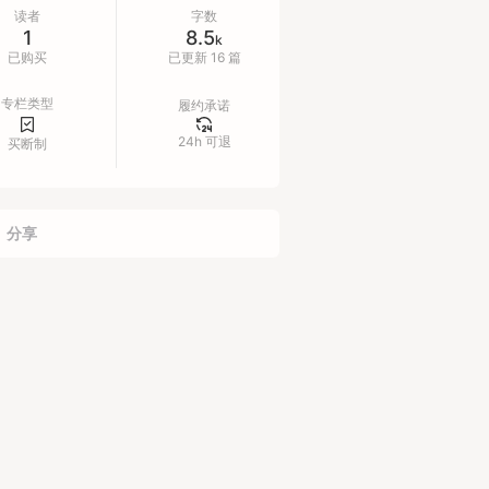
行分销
读者
字数
1
8.5
可以加我微信baojie_xmg沟通
k
已购买
已更新 16 篇
专栏类型
履约承诺
24h 可退
买断制
分享