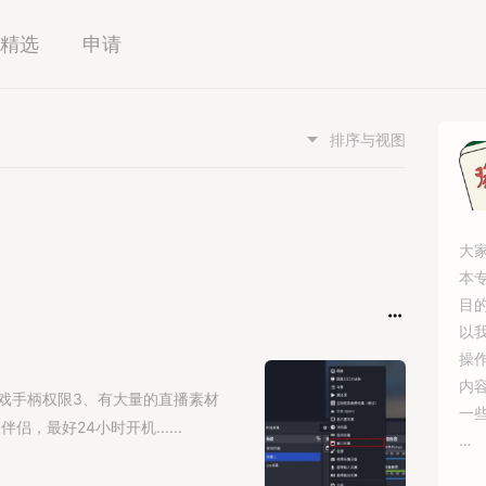
精选
申请
排序与视图
大
本
目
以
操
内
戏手柄权限3、有大量的直播素材
一
，最好24小时开机......
同