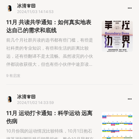
冰清🧚🏻
2024/11/03 14:14:53
11月 共读共学通知：如何真实地表
达自己的需求和底线
前几个月社群共读的选书都有些门槛，有些是
社科类的专业知识，有些和生活的距离比较
远，还有些翻译不是太流畅。虽然读完的小伙
伴都说收获很大，但也有些小伙伴中途弃读比
较沮丧。因此，11月我选了一本和每个......
9 有启发
冰清🧚🏻
2024/11/02 14:33:59
11月 运动打卡通知：科学运动 远离
伤病
10月份我的运动情况比较特殊，10月1日抱石
摔落崴到脚距腓后韧带损伤，整个10月我都在