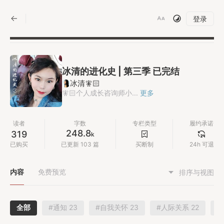
|
登录
冰清的进化史 | 第三季 已完结
冰清🧚🏻
🧚🏻个人成长咨询师小...
更多
读者
字数
专栏类型
履约承诺
248.8
319
k
已购买
已更新 103 篇
买断制
24h 可退
内容
免费预览
排序与视图
全部
#通知 23
#自我关怀 23
#人际关系 22
#