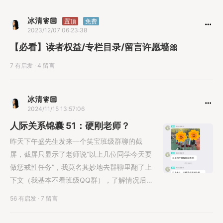
冰清🧚🏻
置顶
免费
2023/12/07 06:23:38
【必看】读者权益/专栏目录/留言许愿墙🎀
7 有启发
·
4 留言
冰清🧚🏻
2024/11/15 13:57:06
人际关系锦囊 51：硬刚老师？
昨天下午盛先生发来一个笑宝班级群聊的截
屏，截屏只显示了老师说“以上几位同学今天要
做惩戒性任务”，我莫名其妙地去群聊里翻了上
下文（我基本不看班级QQ群），了解情况后，
我顿时气不打一处来，回了盛先生......
56 有启发
·
7 留言