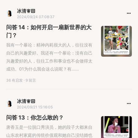
冰清🧚🏻
2024/09/24 07:08:37
问答 14：如何开启一扇新世界的大
门？
我有一个暴论：精神内耗很大的人，往往没有
自己的兴趣爱好。我还有一个暴论：没有自己
兴趣爱好的人，往往工作和事业也不会做得太
成功。01为什么我会这么说呢？有......
36 有启发
·
9 留言
冰清🧚🏻
2024/09/21 15:16:05
问答 13：你怎么敢的？
唐香玉是一位脱口秀演员，她的段子大都来自
山东农村家庭的传统价值观和她自己没结婚也