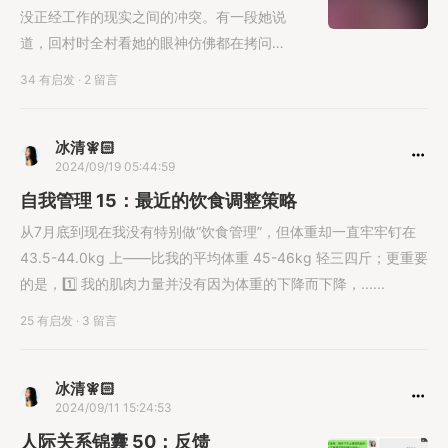
没正经工作的现实之间的冲突。有一段她说
道，回村时全村看她的眼神仿佛都在拷问
她，“你怎么敢的？”
34 有启发
·
2 留言
冰清🧚🏻
2024/09/19 05:44:59
自我管理 15：最近的饮食调整策略
从7月底到现在我没有特别做“饮食管理”，但体重却一直牢牢钉在
43.5-44.0kg 上——比我的平均体重 45-46kg 轻三四斤；更重要
的是，1️⃣ 我的肌肉力量并没有因为体重的下降而下降，......
25 有启发
·
3 留言
冰清🧚🏻
2024/09/11 15:24:53
人际关系锦囊 50：反馈