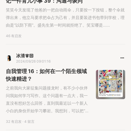
记一件育儿小事 39：沟通与谈判
笑笑今天发现了他爸的一把自动雨伞，只要按一下按钮，整个伞就
弹出来，他立马要求把伞占为己有，并且要装进书包带到学校，理
由是“以防下雨”。盛先生第一时间就拒绝了。笑宝哪是......
46 有启发
冰清🧚🏻
2024/09/26 09:01:16
自我管理 16：如何在一个陌生领域
快速精进？
之前我向大家征集问题接龙时，有不少小伙伴
问我如何学习写作。这个问题有一点大，我一
直没有想好怎么回答，直到我最近以一个新人
小白的身份开始学习攀岩。我想到，可以把“如
何学习写作”这个问题拓展开来变成......
32 有启发
·
4 留言