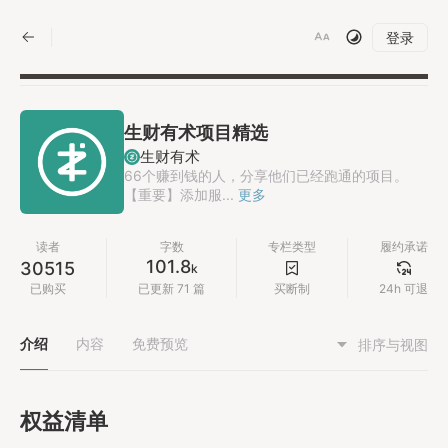
|
登录
生财有术项目精选
生财有术
66个赚到钱的人，分享他们已经跑通的项目。
【重要】添加服...
更多
读者
字数
专栏类型
履约承诺
101.8
30515
k
已购买
已更新 71 篇
买断制
24h 可退
介绍
内容
免费预览
排序与视图
权益清单