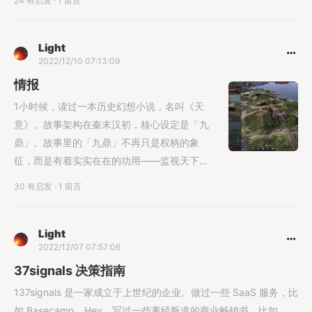
24 有启发
·
1 留言
Light
2022/12/10 07:13:09
情报
1小时候，读过一本历史幻想小说，名叫《天
意》。故事架构在秦末汉初，核心设定是「九
鼎」。故事里的「九鼎」不再只是权柄的象
征，而是有着实实在在的功用——监视天下的
动向。<......
30 有启发
·
1 留言
Light
2022/12/07 07:57:06
37signals 决策指南
137signals 是一家成立于上世纪的企业。做过一些 SaaS 服务，比
如 Basecamp、Hey。写过一些离经叛道的商业畅销书，比如