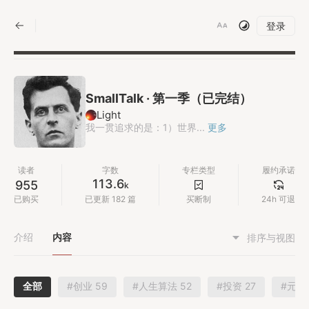
|
登录
SmallTalk · 第一季（已完结）
Light
我一贯追求的是：1）世界...
更多
读者
字数
专栏类型
履约承诺
113.6
955
k
已购买
已更新 182 篇
买断制
24h 可退
介绍
内容
排序与视图
全部
#创业 59
#人生算法 52
#投资 27
#元思