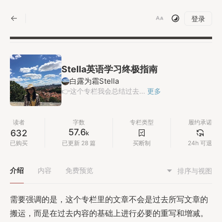
|
登录
Stella英语学习终极指南
白露为霜Stella
👉这个专栏我会总结过去...
更多
读者
字数
专栏类型
履约承诺
57.6
632
k
已购买
已更新 28 篇
买断制
24h 可退
介绍
内容
免费预览
排序与视图
需要强调的是，这个专栏里的文章不会是过去所写文章的
搬运，而是在过去内容的基础上进行必要的重写和增减。