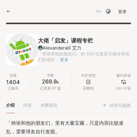
|
登录
大佬「启发」课程专栏
Alexanderaili 艾力
「帅张和他的朋友们」的 100 位嘉宾大佬分享他
们的成长...
更多
读者
字数
专栏类型
履约承诺
269.8
1404
k
已购买
已更新 67 篇
买断制
24h 可退
介绍
内容
免费预览
排序与视图
「帅张和他的朋友们」里有大量宝藏，只是内容比较凌
乱，需要球友自行发掘。