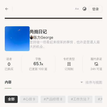
|
登录
尚拙日记
陈力George
坚持做一些看起来很笨的事情，也许是普通人最
大的机会。
读者
字数
专栏类型
履约承诺
65.1
0
k
已购买
已更新 100 篇
订阅制
24h 可退
内容
排序与视图
全部
#心得 9
#产品经理 8
#工作方法 7
#大厂