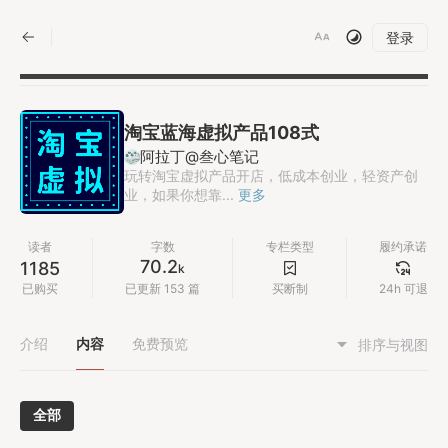
|
登录
淘宝蓝海虚拟产品108式
阿拉丁@叁心笔记
玩转淘宝虚拟产品开店，低成本创业，轻资产创
业，如果你想靠...
更多
读者
字数
专栏类型
履约承诺
70.2
1185
k
已购买
已更新 153 篇
买断制
24h 可退
介绍
内容
免费预览
排序与视图
全部