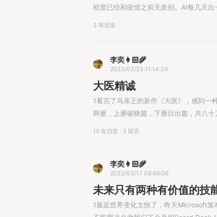
程度已经和疫情之前无差别。AI每几天出一个大
3 有启发
李奕👩🏻‍🌾
2023/03/23 11:14:34
大医精诚
1看完了马亲王的新作《大医》，感到一
两册，上册破晓篇，下册日出篇，共八十万字
15 有启发
·
3 留言
李奕👩🏻‍🌾
2023/03/17 08:46:06
未来只有两种有价值的技能：Bui
1最近世界变化太快了，昨天Microsoft发布了