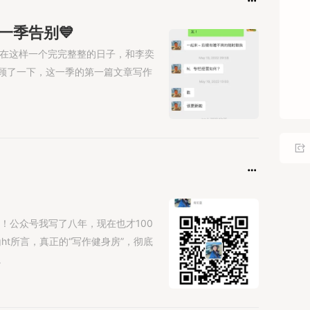
能
一季告别💙

奇，在这样一个完完整整的日子，和李奕
番
顾了一下，这一季的第一篇文章写作
个
获
要
带来
第
xia
。
了！公众号我写了八年，现在也才100
ht所言，真正的“写作健身房”，彻底
。