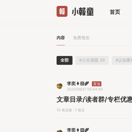
首页
内容
免费预览
全部
#人生课题 39
#认知重塑
李奕👩🏻‍🌾
置顶
2022/08/27 05:44:49
文章目录/读者群/专栏优惠
10 有启发
·
7 留言
李奕👩🏻‍🌾