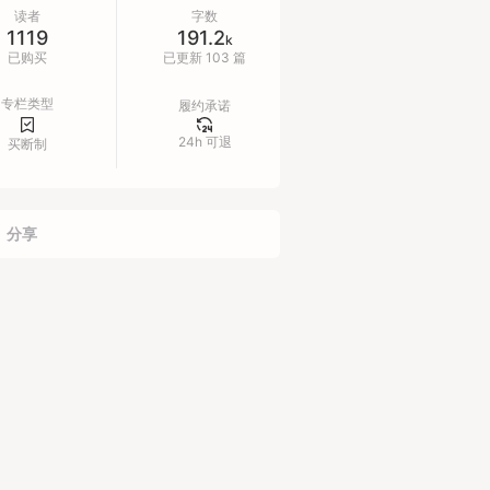
改变人生的底层信念
读者
字数
1119
191.2
k
已购买
已更新 103 篇
 如果把公众号文章比喻为农场上丰收的
茄，小报童就是让你看到我种番茄的整
专栏类型
履约承诺
过程：育苗，栽种，除草，施肥，收
24h 可退
。虽然每个人都有自己独一无二的农场
买断制
去耕耘，但去和隔壁农民取取经，总能
一些inspiration。
分享
一季100篇已完结，第二季连载中：
obot.net