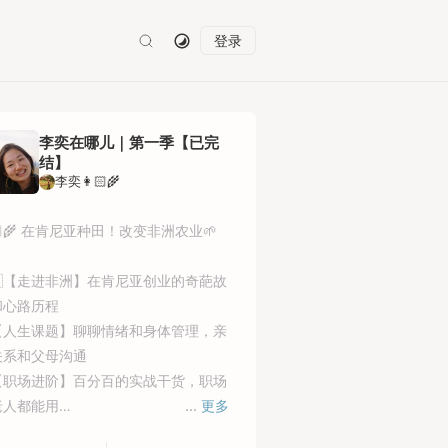
登录
李奕在哪儿｜第一季【已完
结】
李奕👩🏻‍🌾
的信箱 4
#“自律” 4
🏻‍🌾 在肯尼亚种田！改变非洲农业🌱
🇪【走进非洲】在肯尼亚创业的奇葩故
和心路历程
【人生课题】聊聊情绪和身体管理，亲
关系和父母沟通
【职场进阶】百分百的实战干货，职场
老人都能用
...
更多
【认知重塑】分享我认为最重要的，可