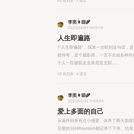
42 有启发
·
2 留言
李奕👩🏻‍🌾
2023/04/01 19:10:19
人生即遍路
1“人生即遍路”。我第一次听到这句话，
挺传奇，是个摄影师，一言不合就各种作
个人一匹骆驼走去肯尼亚北部......
20 有启发
·
4 留言
李奕👩🏻‍🌾
2023/03/31 11:05:05
爱上多面的自己
从迪拜回来有点小感冒，休养了两天觉得
完整的3分钟session都记录了下来。结束之