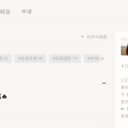
精选
申请
排序与视图
 21
#走进非洲 18
#职场进阶 14
#好书共读 6
#奕
👩

事

🔥
密

新
