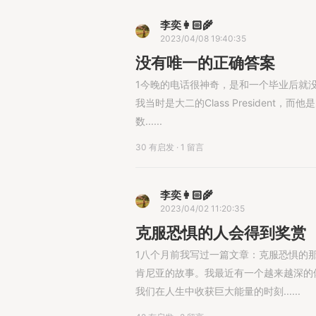
李奕👩🏻‍🌾
2023/04/08 19:40:35
没有唯一的正确答案
1今晚的电话很神奇，是和一个毕业后就
我当时是大二的Class Presiden
数......
30 有启发
·
1 留言
李奕👩🏻‍🌾
2023/04/02 11:20:35
克服恐惧的人会得到奖赏
1八个月前我写过一篇文章：克服恐惧的
肯尼亚的故事。我最近有一个越来越深的
我们在人生中收获巨大能量的时刻......