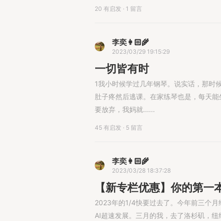
20 有启发
·
1 留言
李奕👩🏻‍🌾
2023/03/29 19:15:29
一切皆有时
1我小时候学过几年钢琴。说实话，那时
肚子疼然后逃课。在家练琴也是，每天能
要放弃，我妈就......
45 有启发
·
5 留言
李奕👩🏻‍🌾
2023/03/28 18:37:28
【新专栏优惠】你的第一
2023年的1/4快要过去了。今年前三
AI超速发展。三月的我，去了洛杉矶，