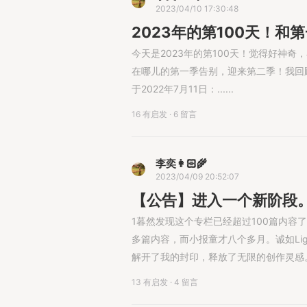
2023/04/10 17:30:48
2023年的第100天！和第
今天是2023年的第100天！觉得好神
在哪儿的第一季告别，迎来第二季！我回
于2022年7月11日：......
16 有启发
·
6 留言
李奕👩🏻‍🌾
2023/04/09 20:52:07
【公告】进入一个新阶段
1暮然发现这个专栏已经超过100篇内容
多篇内容，而小报童才八个多月。诚如Lig
解开了我的封印，释放了无限的创作灵感
13 有启发
·
4 留言