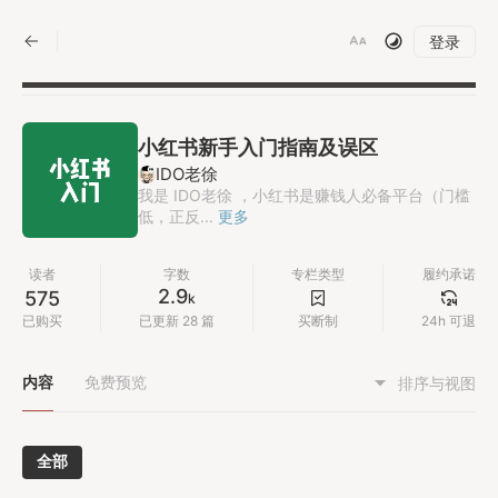
|
登录
小红书新手入门指南及误区
IDO老徐
我是 IDO老徐 ，小红书是赚钱人必备平台（门槛
低，正反...
更多
读者
字数
专栏类型
履约承诺
2.9
575
k
已购买
已更新 28 篇
买断制
24h 可退
内容
免费预览
排序与视图
全部