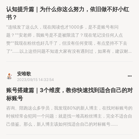
认知提升篇｜为什么你这么努力，依旧做不好小红
书？
"连续发了这么久，现在阅读也才1000多，是不是账号有问
题？""安老师，我账号是不是被限流了？现在笔记没任何人点
赞""我现在粉丝也好几千了，但没有任何变现，有点坚持不下去
了"......以上这些问题不知道大家有没有遇到过，如果有，建议耐着
性子往下看。1、做账号前，先想好变现方式很多新人都会存在这
样一个误区，就是先涨粉，等粉丝多了我再考虑变现。但其实在做
安唯歌
博主的第一天，我们就应该考虑好自己的变现方式。
2023/09/15 14:32:54
账号搭建篇｜3个维度，教你快速找到适合自己的对
标账号
咨询、陪跑这么多学员，我发现80%的新人博主，在找对标账号的
时候经常会犯同一个问题：就是找一堆高粉丝博主，完全不适合自
己借鉴。那么，新人博主该如何找适合自己的对标账号......