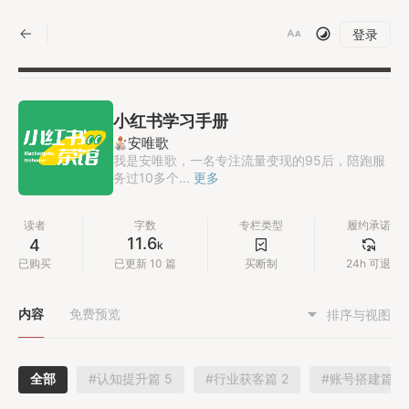
|
登录
小红书学习手册
安唯歌
我是安唯歌，一名专注流量变现的95后，陪跑服
务过10多个...
更多
读者
字数
专栏类型
履约承诺
11.6
4
k
已购买
已更新 10 篇
买断制
24h 可退
内容
免费预览
排序与视图
全部
#认知提升篇 5
#行业获客篇 2
#账号搭建篇 1