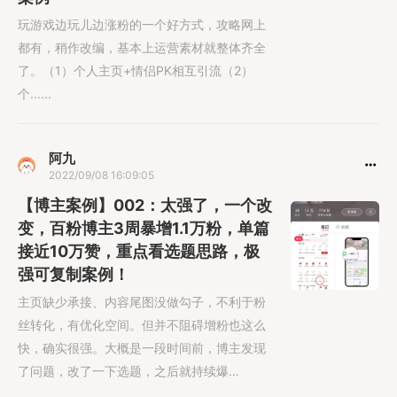
玩游戏边玩儿边涨粉的一个好方式，攻略网上
都有，稍作改编，基本上运营素材就整体齐全
了。（1）个人主页+情侣PK相互引流（2）
个......
阿九
2022/09/08 16:09:05
【博主案例】002：太强了，一个改
变，百粉博主3周暴增1.1万粉，单篇
接近10万赞，重点看选题思路，极
强可复制案例！
主页缺少承接、内容尾图没做勾子，不利于粉
丝转化，有优化空间。但并不阻碍增粉也这么
快，确实很强。大概是一段时间前，博主发现
了问题，改了一下选题，之后就持续爆
了。......