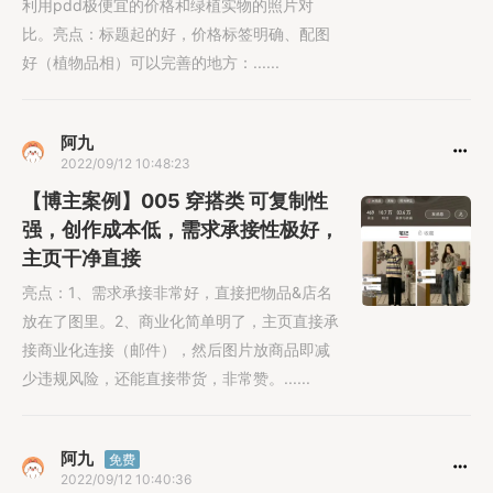
利用pdd极便宜的价格和绿植实物的照片对
比。亮点：标题起的好，价格标签明确、配图
好（植物品相）可以完善的地方：......
阿九
2022/09/12 10:48:23
【博主案例】005 穿搭类 可复制性
强，创作成本低，需求承接性极好，
主页干净直接
亮点：1、需求承接非常好，直接把物品&店名
放在了图里。2、商业化简单明了，主页直接承
接商业化连接（邮件），然后图片放商品即减
少违规风险，还能直接带货，非常赞。......
阿九
免费
2022/09/12 10:40:36