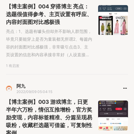
【博主案例】004 穿搭博主 亮点：
选题很值得参考、主页设置有呼应、
内容封面图对比感极强
亮点：1、选题有噱头但却并不影响人群范围，
毕竟只要能穿上是否为童装都无所谓2、每篇内
容的封面图对比感极强，非常吸引点击3、主
页设置的信息和内容承接非常好（人设直接立
住）商业化做的不重，这块空间还大。博主名
1 有启发
见图：（1）个人主页-自我介绍直接立人设
（2）首图和标题都非常好，对比效果强（3）
内容详尽，此外对店铺有小的推荐承接，后续
阿九
2022/09/09 05:04:15
转化带货空间大
【博主案例】003 游戏博主，日更
半年六万粉，情侣互推增粉，官方奖
励变现，内容标签精准、分篇呈现易
吸粉，收藏栏选题可借鉴，可复制性
案例