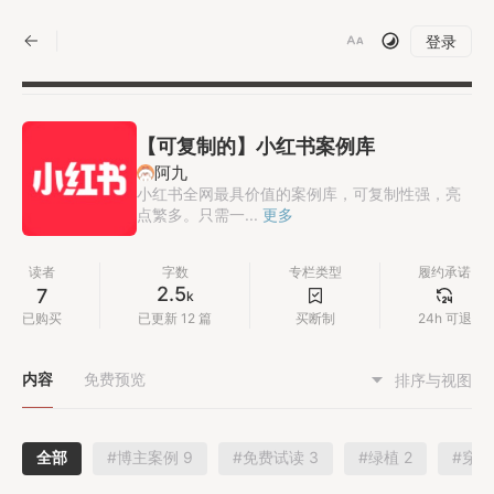
|
登录
【可复制的】小红书案例库
阿九
小红书全网最具价值的案例库，可复制性强，亮
点繁多。只需一...
更多
读者
字数
专栏类型
履约承诺
2.5
7
k
已购买
已更新 12 篇
买断制
24h 可退
内容
免费预览
排序与视图
全部
#博主案例 9
#免费试读 3
#绿植 2
#穿搭