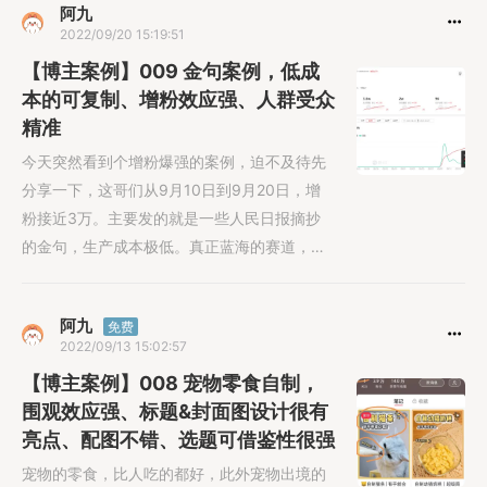
阿九
2022/09/20 15:19:51
【博主案例】009 金句案例，低成
本的可复制、增粉效应强、人群受众
精准
今天突然看到个增粉爆强的案例，迫不及待先
分享一下，这哥们从9月10日到9月20日，增
粉接近3万。主要发的就是一些人民日报摘抄
的金句，生产成本极低。真正蓝海的赛道，就
是......
阿九
免费
2022/09/13 15:02:57
【博主案例】008 宠物零食自制，
围观效应强、标题&封面图设计很有
亮点、配图不错、选题可借鉴性很强
宠物的零食，比人吃的都好，此外宠物出境的