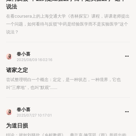
说法
在看coursera上的上海交通大学《杏林探宝》课程，讲课老师提出
一个问题，如何看待与反驳“中药是经验医学而不是实验医学”这个
说法？
春小喜
2025/08/09 16:02:16
诸家之定
尝试整理明白一个概念：定定，是一种状态，一种境界，它也
叫“三摩地”，也叫“默观”......
春小喜
2025/07/27 10:17:01
为道日损
结论：就如刘慈欣《乡村教师》、弗兰克·施茨廷《群》所提出的