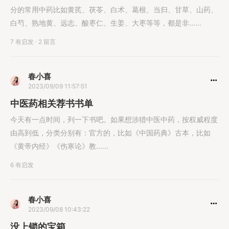
分的常用中药比如黄芪、茯苓、白术、葛根、当归、甘草、山药、
白芍、熟地黄、远志、酸枣仁、生姜、大枣等等，都是非......
7 有启发
·
2 留言
春小喜
2023/09/09 11:57:51
中医药相关荐书书单
今天有一点时间，列一下书吧。如果想涉猎中医中药，按权威程度
由高到低，分类分别有：官方的，比如《中国药典》古本，比如
《黄帝内经》《伤寒论》教......
6 有启发
春小喜
2023/09/08 10:43:22
没上锁的宝箱