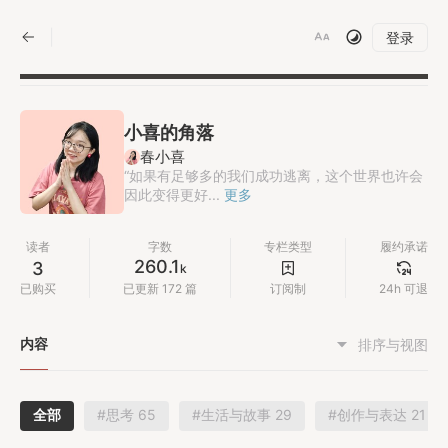
|
登录
小喜的角落
春小喜
“如果有足够多的我们成功逃离，这个世界也许会
因此变得更好...
更多
读者
字数
专栏类型
履约承诺
260.1
3
k
已购买
已更新 172 篇
订阅制
24h 可退
内容
排序与视图
全部
#思考 65
#生活与故事 29
#创作与表达 21