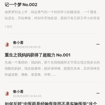
记一个梦 No.002
做梦梦到去上学，鼓起勇气到一个特别窄小的隧道前，一个通道，
钻进去，开始匍匐，特别辛苦地前进，面前只有又挤又窄小的管道
1 留言
春小喜
2026/06/16 08:36:19
重生之我妈妈获得了超能力 No.001
先抛一个重磅的：我妈妈，那个在我视频和文字里出现过很多次的
很酷的妈妈，现在能通神，能祈请神佛，能预言未来，且所请神灵
跨越道教、佛教、基督教、伊斯......
春小喜
2026/02/05 14:44:45
如何反驳“中医药是经验医学而不是实验医学”这个