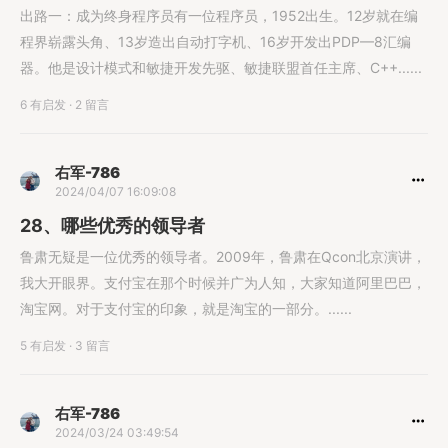
出路一：成为终身程序员有一位程序员，1952出生。12岁就在编
程界崭露头角、13岁造出自动打字机、16岁开发出PDP—8汇编
器。他是设计模式和敏捷开发先驱、敏捷联盟首任主席、C++......
6 有启发
·
2 留言
右军-786
2024/04/07 16:09:08
28、哪些优秀的领导者
鲁肃无疑是一位优秀的领导者。2009年，鲁肃在Qcon北京演讲，
我大开眼界。支付宝在那个时候并广为人知，大家知道阿里巴巴，
淘宝网。对于支付宝的印象，就是淘宝的一部分。......
5 有启发
·
3 留言
右军-786
2024/03/24 03:49:54