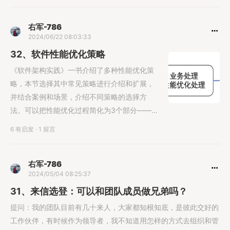
右军-786
2024/06/22 08:03:33
32、软件性能优化策略
《软件架构实践》一书介绍了多种性能优化策
略，本节选择其中常见策略进行介绍和扩展，
并结合案例和场景，介绍不同策略的选择方
法。可以把性能优化过程简化为3个部分——
事件请求到达，业务处理......
6 有启发
·
1 留言
右军-786
2024/05/04 08:25:37
31、来信选登：可以和团队成员做兄弟吗？
提问：我的团队目前有几十来人，大家都知根知底，是彼此交好的
工作伙伴，有时候作为领导者，我不知道用怎样的方式去组织和管