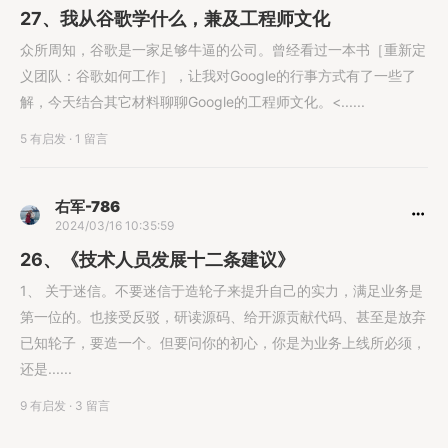
27、我从谷歌学什么，兼及工程师文化
众所周知，谷歌是一家足够牛逼的公司。曾经看过一本书［重新定
义团队：谷歌如何工作］，让我对Google的行事方式有了一些了
解，今天结合其它材料聊聊Google的工程师文化。<......
5 有启发
·
1 留言
右军-786
2024/03/16 10:35:59
26、《技术人员发展十二条建议》
1、 关于迷信。不要迷信于造轮子来提升自己的实力，满足业务是
第一位的。也接受反驳，研读源码、给开源贡献代码、甚至是放弃
已知轮子，要造一个。但要问你的初心，你是为业务上线所必须，
还是......
9 有启发
·
3 留言