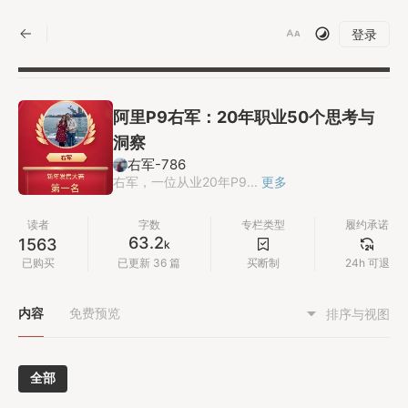
|
登录
阿里P9右军：20年职业50个思考与
洞察
右军-786
右军，一位从业20年P9...
更多
读者
字数
专栏类型
履约承诺
63.2
1563
k
已购买
已更新 36 篇
买断制
24h 可退
内容
免费预览
排序与视图
全部