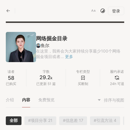
|
登录
网络掘金目录
鱼尔
在这里，我将会为大家持续分享最少100个网络
掘金项目或者...
更多
读者
字数
专栏类型
履约承诺
29.2
58
k
已购买
已更新 51 篇
买断制
24h 可退
介绍
内容
免费预览
排序与视图
全部
#项目分享 21
#信息差 17
#引流方法 4
#