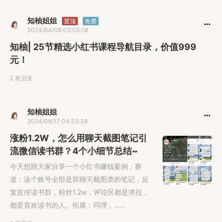
知柚姐姐
置顶
免费
2024/04/08 03:05:58
知柚| 25节精选小红书课程导航目录，价值999
元！
2 有启发
知柚姐姐
2024/06/17 04:33:38
涨粉1.2W，怎么用聊天截图笔记引
流微信读书群？4个小细节总结~
今天想跟大家分享一个小红书赚钱案例：赛
道：这个账号全部是群聊天截图类的笔记，反
复宣传读书群，粉丝1.2w，评论区都是求拉，
都是喜欢读书的人。拓展：同理，......