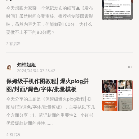
今天想跟大家聊一个笔记发布的细节⚠️【发布
时间】虽然时间会受审核、推荐机制等因素影
响，虽然内容为王，但能做到100分，为什么
要做不上不下的80分呢？
2 有启发
知柚姐姐
2024/04/04 07:28:42
保姆级手机作图教程| 爆火plog拼
图/封面/调色/字体/批量模板
今天分享的主题是《保姆级爆火plog教程| 拼
图/封面/调色/字体/批量模板》，主要从以下几
个方面分享：1、笔记封面的重要性2、小红书
优质爆款封面的共性......
4 有启发