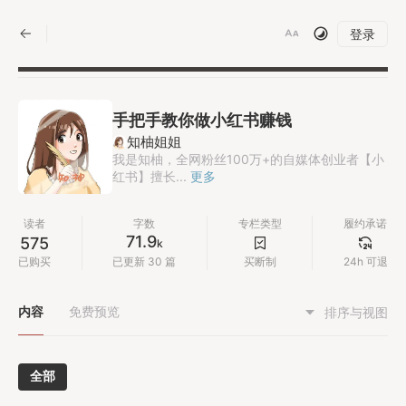
|
登录
手把手教你做小红书赚钱
知柚姐姐
我是知柚，全网粉丝100万+的自媒体创业者【小
红书】擅长...
更多
读者
字数
专栏类型
履约承诺
71.9
575
k
已购买
已更新 30 篇
买断制
24h 可退
内容
免费预览
排序与视图
全部