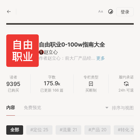
|
登录
自由职业0-100w指南大全
赵立心
作者赵立心：前大厂产品经...
更多
读者
字数
专栏类型
履约承诺
175.9
9395
k
已购买
已更新 166 篇
买断制
24h 可退
内容
免费预览
排序与视图
全部
#定位 25
#流量 21
#产品 20
#转化 20