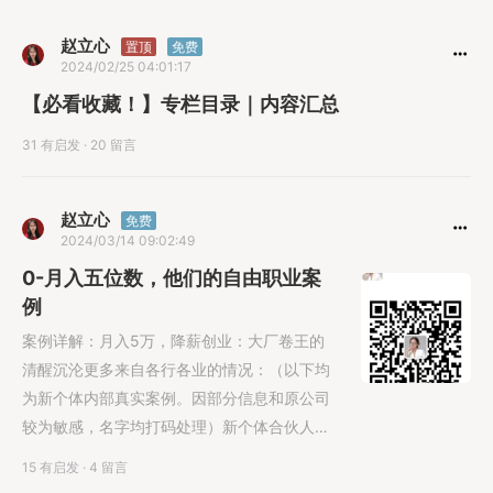
赵立心
置顶
免费
2024/02/25 04:01:17
【必看收藏！】专栏目录｜内容汇总
31 有启发
·
20 留言
赵立心
免费
2024/03/14 09:02:49
0-月入五位数，他们的自由职业案
例
案例详解：月入5万，降薪创业：大厂卷王的
清醒沉沦更多来自各行各业的情况：（以下均
为新个体内部真实案例。因部分信息和原公司
较为敏感，名字均打码处理）新个体合伙人
NN：原互联网大厂产运负责人，自由职业两个
15 有启发
·
4 留言
月，之前对收钱有卡点，后来通过自己做社