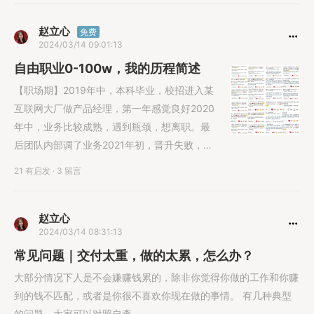
群、课程、合作、带货等方式，收入 5w 新个
体合伙人WZ：原体制内公务员，毕业半年，副
赵立心
免费
2024/03/14 09:01:13
业超过主业，辞职全职做自由职业，接到各类
企业大订单 新个
自由职业0-100w，我的历程简述
【职场期】2019年中，本科毕业，校招进入某
互联网大厂做产品经理，第一年感觉良好2020
年中，业务比较成熟，遇到瓶颈，想离职。最
后团队内部调了业务2021年初，晋升失败，也
彻底厌烦螺丝钉和各种复杂人际关系，开始自
21 有启发
·
3 留言
己向外探寻副业2021年中，初步开始做个人
IP，出售技能实现第一桶金变现2021年底，稳
定月入四位数，离职开启自由职业「核心：确
赵立心
2024/03/14 08:31:13
认自己是否适合职场，不着急离职，先开启副
业，为自由职业打好基
常见问题｜交付太重，做的太累，怎么办？
大部分情况下人是不会嫌赚钱累的，除非你觉得你做的工作和你赚
到的钱不匹配，或者是你很不喜欢你现在做的事情。 有几种典型
的问题，大家可以对照自查——